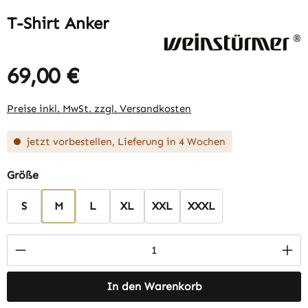
T-Shirt Anker
69,00 €
Regulärer Preis:
Preise inkl. MwSt. zzgl. Versandkosten
jetzt vorbestellen, Lieferung in 4 Wochen
auswählen
Größe
S
M
L
XL
XXL
XXXL
Produkt Anzahl: Gib den gewünschten Wert 
In den Warenkorb