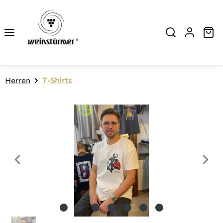
Zum Hauptinhalt springen
Wa
Herren
T-Shirts
Bildergalerie überspringen