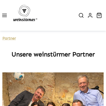
Zum Hauptinhalt springen
Wa
Partner
Unsere weinstürmer Partner