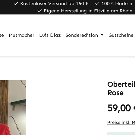
Kostenloser Versand ab 150 €
100% Made in
Eigene Herstellung in Eltville am Rhein
se
Mutmacher
Luis Diaz
Sonderedition
Gutscheine
Obertei
Rose
59,00 
Regulärer Pr
Preise inkl. 