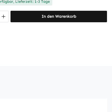
rfügbar, Lieferzeit: 1-3 Tage
 Anzahl: Gib den gewünschten Wert ein 
In den Warenkorb