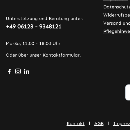
Datenschut
Widerrufsbe
Unterstützung und Beratung unter:
Versand un
+49 06123 - 9348121
Pflegehinwe
Mo-So, 11:00 - 18:00 Uhr
Oder über unser
Kontaktformular
.
Besuche uns auf Facebook – öffnet in neuem Tab (exter
Schau auf Instagram vorbei – öffnet in neuem Tab (
Vernetze dich mit uns auf LinkedIn – öffnet in
Kontakt
AGB
Impres