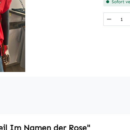
Sofort ve
Produkt
eil Im Namen der Rose"