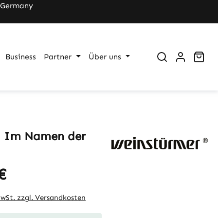
 Germany
War
Business
Partner
Über uns
l Im Namen der
€
eis:
MwSt. zzgl. Versandkosten