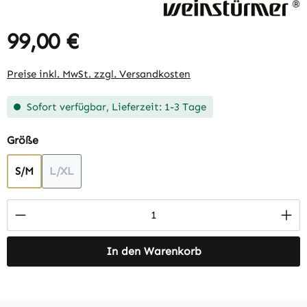
99,00 €
Regulärer Preis:
Preise inkl. MwSt. zzgl. Versandkosten
Sofort verfügbar, Lieferzeit: 1-3 Tage
auswählen
Größe
S/M
L/XL
(Diese Option ist zurzeit nicht verfügbar.)
Produkt Anzahl: Gib den gewünschten Wert 
In den Warenkorb