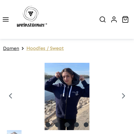
Zum Hauptinhalt springen
Wa
Damen
Hoodies / Sweat
Bildergalerie überspringen