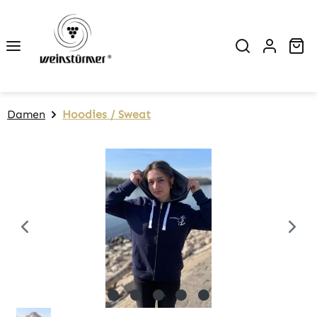
Zum Hauptinhalt springen
Wa
Damen
Hoodies / Sweat
Bildergalerie überspringen