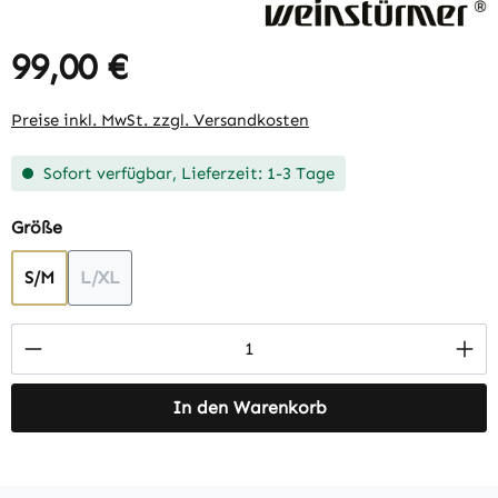
99,00 €
Regulärer Preis:
Preise inkl. MwSt. zzgl. Versandkosten
Sofort verfügbar, Lieferzeit: 1-3 Tage
auswählen
Größe
S/M
L/XL
(Diese Option ist zurzeit nicht verfügbar.)
Produkt Anzahl: Gib den gewünschten Wert 
In den Warenkorb