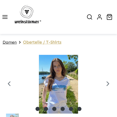
Zum Hauptinhalt springen
Wa
Damen
Oberteile / T-Shirts
Bildergalerie überspringen