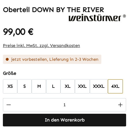
Oberteil DOWN BY THE RIVER
99,00 €
Regulärer Preis:
Preise inkl. MwSt. zzgl. Versandkosten
jetzt vorbestellen, Lieferung in 2-3 Wochen
auswählen
Größe
XS
S
M
L
XL
XXL
XXXL
4XL
Produkt Anzahl: Gib den gewünschten Wert 
In den Warenkorb