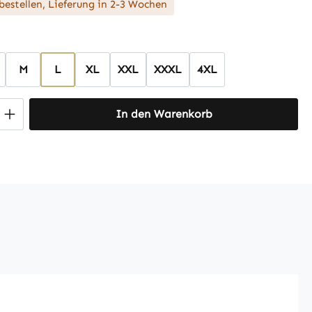
bestellen, Lieferung in 2-3 Wochen
hlen
M
L
XL
XXL
XXXL
4XL
 Anzahl: Gib den gewünschten Wert ein 
In den Warenkorb