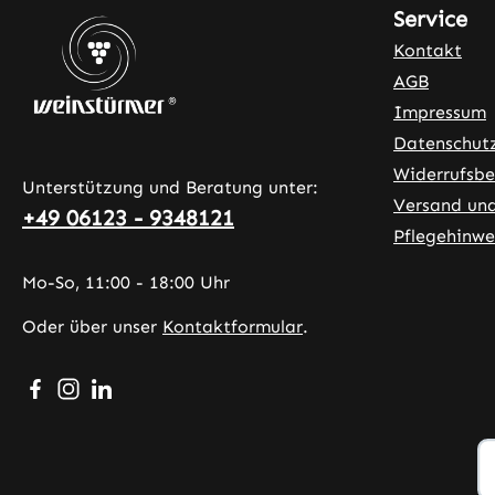
Service
Kontakt
AGB
Impressum
Datenschut
Widerrufsbe
Unterstützung und Beratung unter:
Versand un
+49 06123 - 9348121
Pflegehinwe
Mo-So, 11:00 - 18:00 Uhr
Oder über unser
Kontaktformular
.
Besuche uns auf Facebook – öffnet in neuem Tab (exter
Schau auf Instagram vorbei – öffnet in neuem Tab (
Vernetze dich mit uns auf LinkedIn – öffnet in