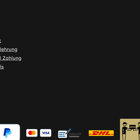
z
lehrung
d Zahlung
is
ner Link)
externer Link)
 neuem Tab (externer Link)