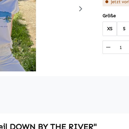
jetzt vor
auswä
Größe
XS
S
Produkt
teil DOWN BY THE RIVER"