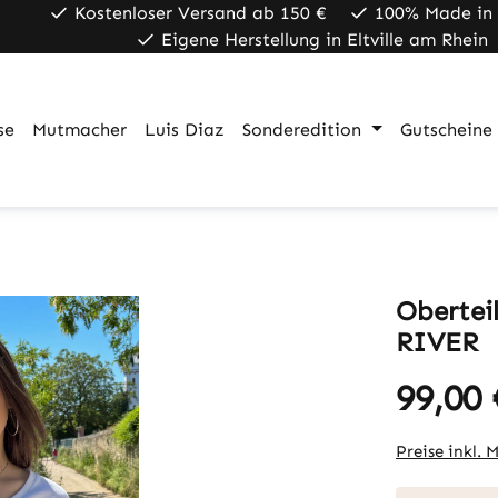
Kostenloser Versand ab 150 €
100% Made in
Eigene Herstellung in Eltville am Rhein
se
Mutmacher
Luis Diaz
Sonderedition
Gutscheine
Oberte
RIVER
99,00 
Regulärer Pr
Preise inkl. 