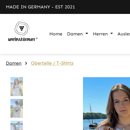
m Hauptinhalt springen
Zur Suche springen
Zur Hauptnavigation springen
MADE IN GERMANY - EST 2021
Home
Damen
Herren
Ausle
Damen
Oberteile / T-Shirts
Bildergalerie überspringen