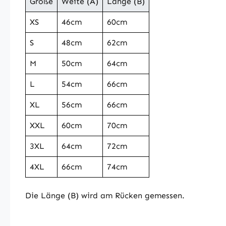
Größe
Weite (A)
Länge (B)
XS
46cm
60cm
S
48cm
62cm
M
50cm
64cm
L
54cm
66cm
XL
56cm
66cm
XXL
60cm
70cm
3XL
64cm
72cm
4XL
66cm
74cm
Die Länge (B) wird am Rücken gemessen.