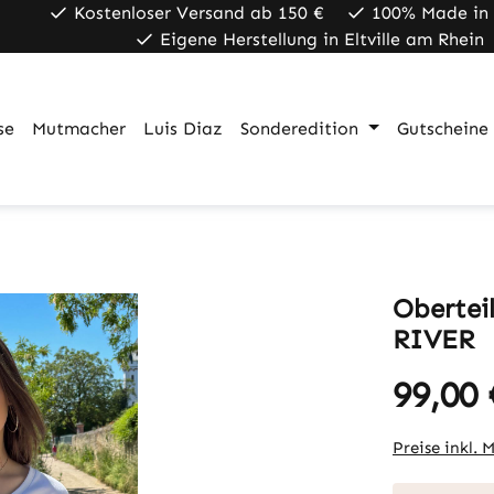
Kostenloser Versand ab 150 €
100% Made in
Eigene Herstellung in Eltville am Rhein
se
Mutmacher
Luis Diaz
Sonderedition
Gutscheine
Oberte
RIVER
99,00 
Regulärer Pr
Preise inkl. 