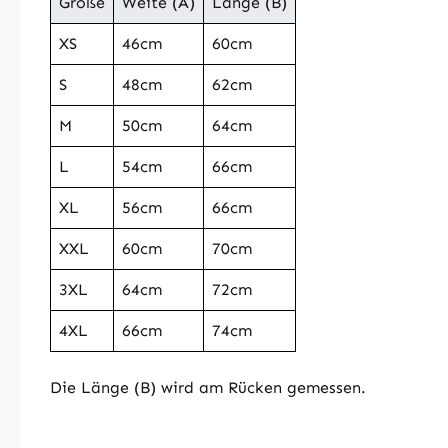
Größe
Weite (A)
Länge (B)
XS
46cm
60cm
S
48cm
62cm
M
50cm
64cm
L
54cm
66cm
XL
56cm
66cm
XXL
60cm
70cm
3XL
64cm
72cm
4XL
66cm
74cm
Die Länge (B) wird am Rücken gemessen.