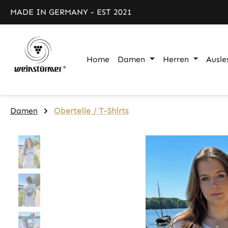
m Hauptinhalt springen
Zur Suche springen
Zur Hauptnavigation springen
MADE IN GERMANY - EST 2021
Home
Damen
Herren
Ausle
Damen
Oberteile / T-Shirts
Bildergalerie überspringen