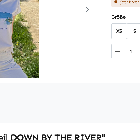
jetzt vor
auswä
Größe
XS
S
Produkt
teil DOWN BY THE RIVER"