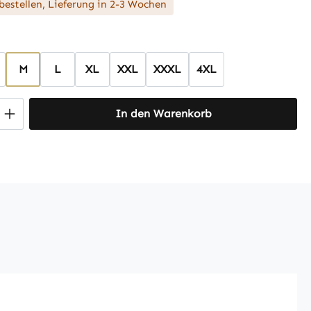
bestellen, Lieferung in 2-3 Wochen
hlen
M
L
XL
XXL
XXXL
4XL
 Anzahl: Gib den gewünschten Wert ein 
In den Warenkorb