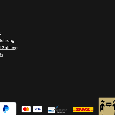
z
lehrung
d Zahlung
is
ner Link)
externer Link)
 neuem Tab (externer Link)