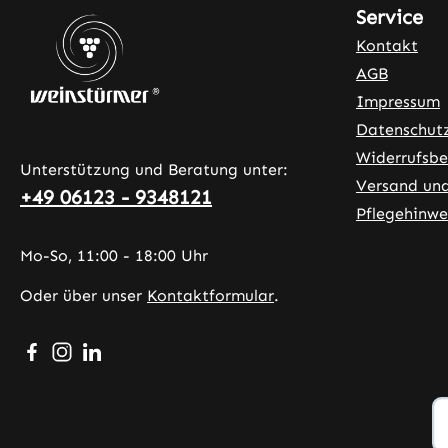
Service
Kontakt
AGB
Impressum
Datenschut
Widerrufsbe
Unterstützung und Beratung unter:
Versand un
+49 06123 - 9348121
Pflegehinwe
Mo-So, 11:00 - 18:00 Uhr
Oder über unser
Kontaktformular
.
Besuche uns auf Facebook – öffnet in neuem Tab (exter
Schau auf Instagram vorbei – öffnet in neuem Tab (
Vernetze dich mit uns auf LinkedIn – öffnet in