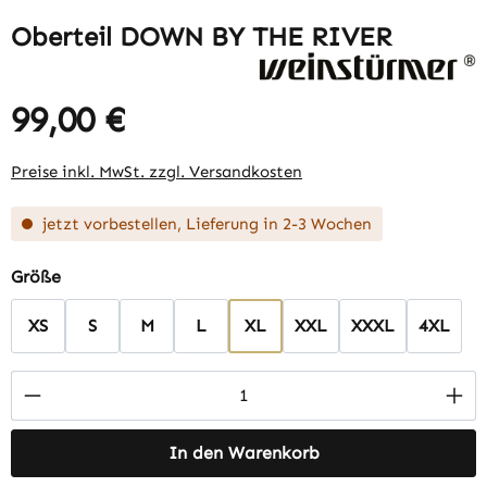
Oberteil DOWN BY THE RIVER
99,00 €
Regulärer Preis:
Preise inkl. MwSt. zzgl. Versandkosten
jetzt vorbestellen, Lieferung in 2-3 Wochen
auswählen
Größe
XS
S
M
L
XL
XXL
XXXL
4XL
Produkt Anzahl: Gib den gewünschten Wert 
In den Warenkorb