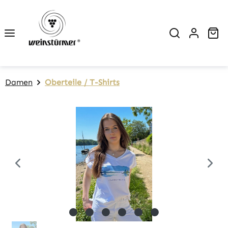
Zum Hauptinhalt springen
Wa
Damen
Oberteile / T-Shirts
Bildergalerie überspringen