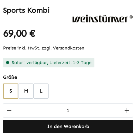
Sports Kombi
69,00 €
Regulärer Preis:
Preise inkl. MwSt. zzgl. Versandkosten
Sofort verfügbar, Lieferzeit: 1-3 Tage
auswählen
Größe
S
M
L
Produkt Anzahl: Gib den gewünschten Wert 
In den Warenkorb