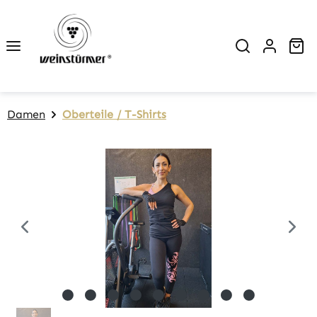
Zum Hauptinhalt springen
Wa
Damen
Oberteile / T-Shirts
Bildergalerie überspringen