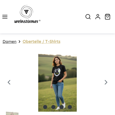
Zum Hauptinhalt springen
Wa
Damen
Oberteile / T-Shirts
Bildergalerie überspringen