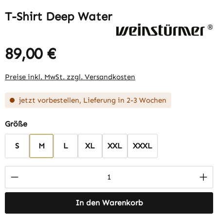
T-Shirt Deep Water
89,00 €
Regulärer Preis:
Preise inkl. MwSt. zzgl. Versandkosten
jetzt vorbestellen, Lieferung in 2-3 Wochen
auswählen
Größe
S
M
L
XL
XXL
XXXL
Produkt Anzahl: Gib den gewünschten Wert 
In den Warenkorb