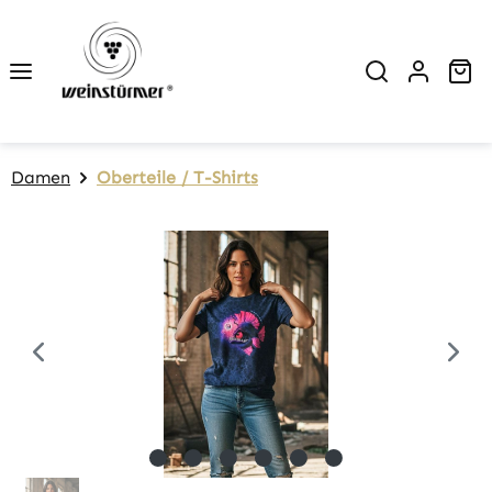
Zum Hauptinhalt springen
Wa
Damen
Oberteile / T-Shirts
Bildergalerie überspringen