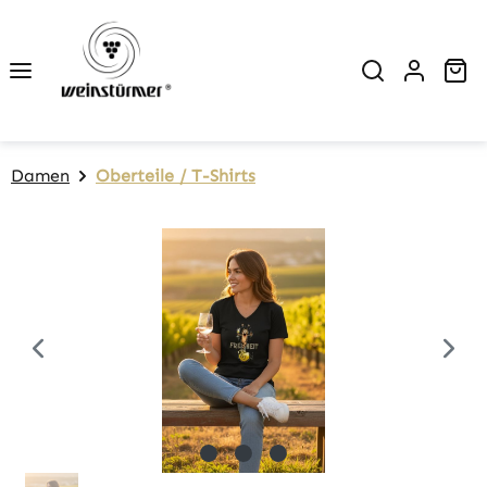
Zum Hauptinhalt springen
Wa
Damen
Oberteile / T-Shirts
Bildergalerie überspringen