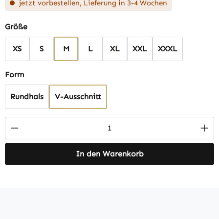
jetzt vorbestellen, Lieferung in 3-4 Wochen
auswählen
Größe
XS
S
M
L
XL
XXL
XXXL
auswählen
Form
Rundhals
V-Ausschnitt
Produkt Anzahl: Gib den gewünschten Wert 
In den Warenkorb