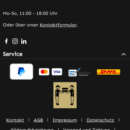
Mo-So, 11:00 - 18:00 Uhr
Oder über unser
Kontaktformular
.
Besuche uns auf Facebook – öffnet in neuem Tab (extern
Schau auf Instagram vorbei – öffnet in neuem Tab (e
Vernetze dich mit uns auf LinkedIn – öffnet in n
Service
Kontakt
AGB
Impressum
Datenschutz
Widerrufsbelehrung
Versand und Zahlung