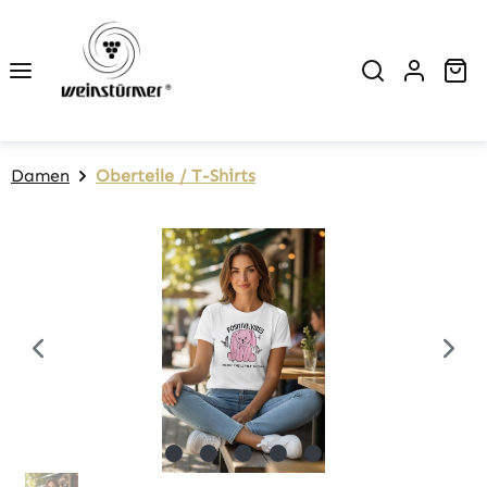
Zum Hauptinhalt springen
Wa
Damen
Oberteile / T-Shirts
Bildergalerie überspringen