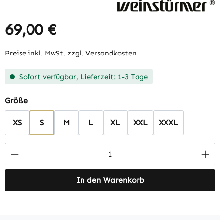
69,00 €
Regulärer Preis:
Preise inkl. MwSt. zzgl. Versandkosten
Sofort verfügbar, Lieferzeit: 1-3 Tage
auswählen
Größe
XS
S
M
L
XL
XXL
XXXL
Produkt Anzahl: Gib den gewünschten Wert 
In den Warenkorb