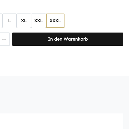
hlen
L
XL
XXL
XXXL
 Anzahl: Gib den gewünschten Wert ein 
In den Warenkorb