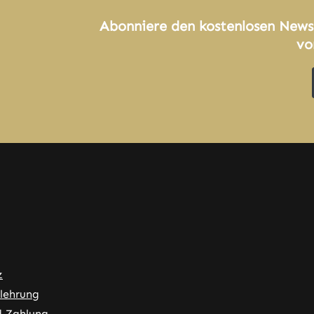
Abonniere den kostenlosen News
vo
z
lehrung
d Zahlung