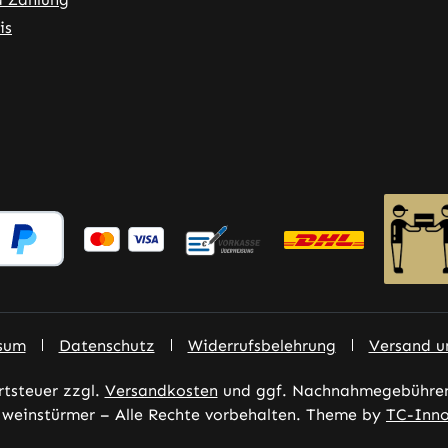
is
ner Link)
externer Link)
 neuem Tab (externer Link)
sum
Datenschutz
Widerrufsbelehrung
Versand u
rtsteuer zzgl.
Versandkosten
und ggf. Nachnahmegebühren,
weinstürmer – Alle Rechte vorbehalten. Theme by
TC-Inno