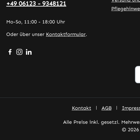
+49 06123 - 9348121
Pflegehinwe
Mo-So, 11:00 - 18:00 Uhr
Oder über unser
Kontaktformular
.
Besuche uns auf Facebook – öffnet in neuem Tab (exter
Schau auf Instagram vorbei – öffnet in neuem Tab (
Vernetze dich mit uns auf LinkedIn – öffnet in
Kontakt
AGB
Impres
Alle Preise inkl. gesetzl. Mehrwe
© 2026 