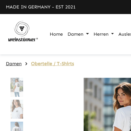
m Hauptinhalt springen
Zur Suche springen
Zur Hauptnavigation springen
MADE IN GERMANY - EST 2021
Home
Damen
Herren
Ausle
Damen
Oberteile / T-Shirts
Bildergalerie überspringen