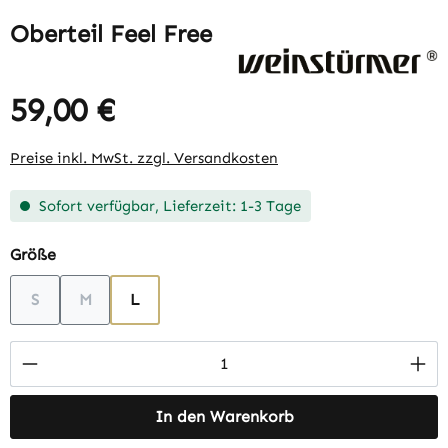
Oberteil Feel Free
59,00 €
Regulärer Preis:
Preise inkl. MwSt. zzgl. Versandkosten
Sofort verfügbar, Lieferzeit: 1-3 Tage
auswählen
Größe
S
M
L
(Diese Option ist zurzeit nicht verfügbar.)
(Diese Option ist zurzeit nicht verfügbar.)
Produkt Anzahl: Gib den gewünschten Wert 
In den Warenkorb