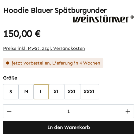
Hoodie Blauer Spätburgunder
150,00 €
Regulärer Preis:
Preise inkl. MwSt. zzgl. Versandkosten
jetzt vorbestellen, Lieferung in 4 Wochen
auswählen
Größe
S
M
L
XL
XXL
XXXL
Produkt Anzahl: Gib den gewünschten Wert 
In den Warenkorb