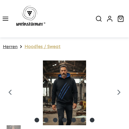
Zum Hauptinhalt springen
Wa
Herren
Hoodies / Sweat
Bildergalerie überspringen