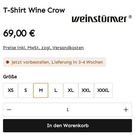
T-Shirt Wine Crow
69,00 €
Regulärer Preis:
Preise inkl. MwSt. zzgl. Versandkosten
jetzt vorbestellen, Lieferung in 3-4 Wochen
auswählen
Größe
XS
S
M
L
XL
XXL
XXXL
Produkt Anzahl: Gib den gewünschten Wert 
In den Warenkorb