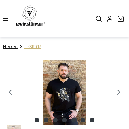
Zum Hauptinhalt springen
Wa
Herren
T-Shirts
Bildergalerie überspringen