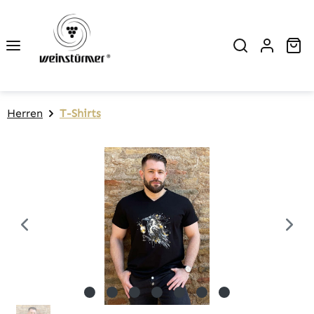
Zum Hauptinhalt springen
Wa
Herren
T-Shirts
Bildergalerie überspringen