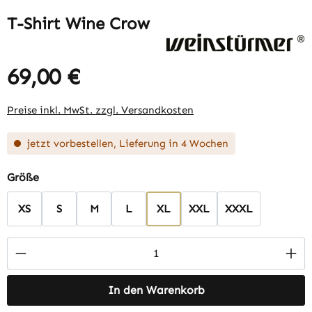
T-Shirt Wine Crow
69,00 €
Regulärer Preis:
Preise inkl. MwSt. zzgl. Versandkosten
jetzt vorbestellen, Lieferung in 4 Wochen
auswählen
Größe
XS
S
M
L
XL
XXL
XXXL
Produkt Anzahl: Gib den gewünschten Wert 
In den Warenkorb