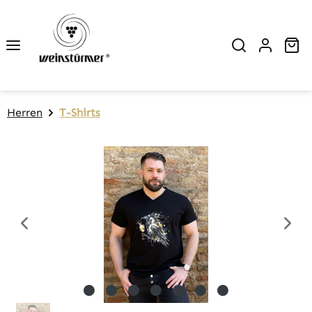
Zum Hauptinhalt springen
Wa
Herren
T-Shirts
Bildergalerie überspringen