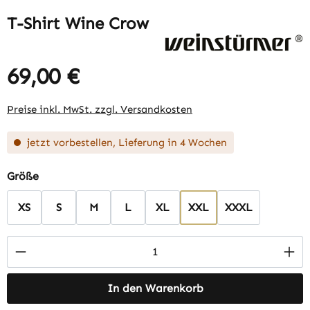
T-Shirt Wine Crow
69,00 €
Regulärer Preis:
Preise inkl. MwSt. zzgl. Versandkosten
jetzt vorbestellen, Lieferung in 4 Wochen
auswählen
Größe
XS
S
M
L
XL
XXL
XXXL
Produkt Anzahl: Gib den gewünschten Wert 
In den Warenkorb