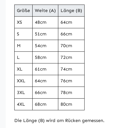
Größe
Weite (A)
Länge (B)
XS
48cm
64cm
S
51cm
66cm
M
54cm
70cm
L
58cm
72cm
XL
61cm
74cm
XXL
64cm
76cm
3XL
66cm
78cm
4XL
68cm
80cm
Die Länge (B) wird am Rücken gemessen.