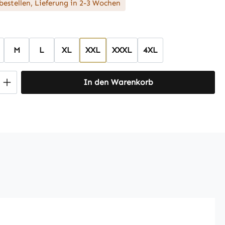
bestellen, Lieferung in 2-3 Wochen
hlen
M
L
XL
XXL
XXXL
4XL
 Anzahl: Gib den gewünschten Wert ein 
In den Warenkorb