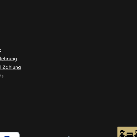
z
lehrung
d Zahlung
is
ner Link)
externer Link)
 neuem Tab (externer Link)