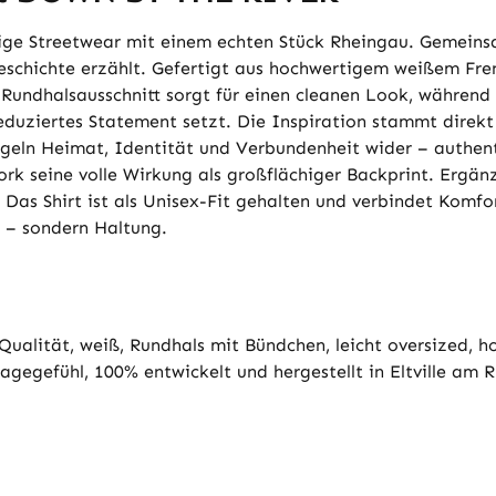
e Streetwear mit einem echten Stück Rheingau. Gemeinsa
Geschichte erzählt. Gefertigt aus hochwertigem weißem Fre
Rundhalsausschnitt sorgt für einen cleanen Look, während
iertes Statement setzt. Die Inspiration stammt direkt aus
egeln Heimat, Identität und Verbundenheit wider – authenti
ork seine volle Wirkung als großflächiger Backprint. Ergän
as Shirt ist als Unisex-Fit gehalten und verbindet Komfor
n – sondern Haltung.
ualität, weiß, Rundhals mit Bündchen, leicht oversized, 
agegefühl, 100% entwickelt und hergestellt in Eltville am 