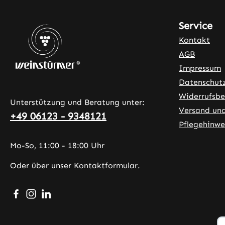
Service
Kontakt
AGB
Impressum
Datenschut
Widerrufsbe
Unterstützung und Beratung unter:
Versand un
+49 06123 - 9348121
Pflegehinwe
Mo-So, 11:00 - 18:00 Uhr
Oder über unser
Kontaktformular
.
Besuche uns auf Facebook – öffnet in neuem Tab (exter
Schau auf Instagram vorbei – öffnet in neuem Tab (
Vernetze dich mit uns auf LinkedIn – öffnet in