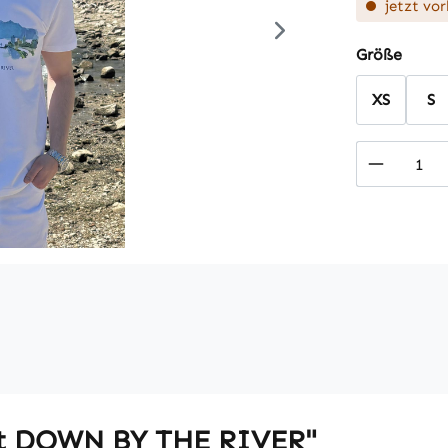
jetzt vor
auswä
Größe
XS
S
Produkt
irt DOWN BY THE RIVER"