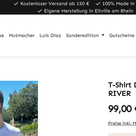
Kostenloser Versand ab 150 €
100% Made in
Eigene Herstellung in Eltville am Rhein
se
Mutmacher
Luis Diaz
Sonderedition
Gutscheine
T-Shir
RIVER
99,00 
Regulärer Pr
Preise inkl. 