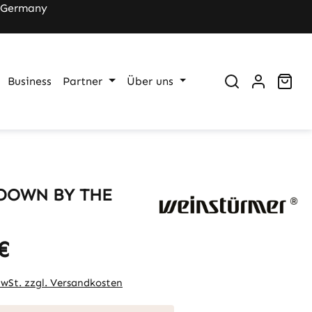
 Germany
War
Business
Partner
Über uns
t DOWN BY THE
€
eis:
MwSt. zzgl. Versandkosten