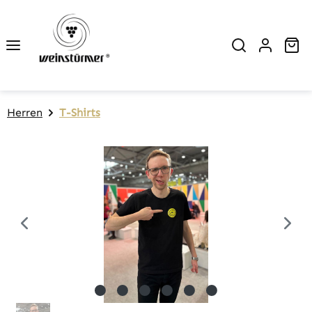
Zum Hauptinhalt springen
Wa
Herren
T-Shirts
Bildergalerie überspringen