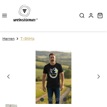
Zum Hauptinhalt springen
Wa
Herren
T-Shirts
Bildergalerie überspringen